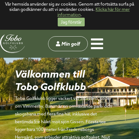
Vår hemsida använder sig av cookies. Genom att fortsätta surfa på
sidan godkänner du att vi använder cookies.
Klicka här för mer
information
.
Jag förstår
Min golf
Välkommen till
Tobo Golfklubb
Tobo Golfklubb ligger vackert vid Storebro, söder
om Vimmerby. Banan är en omväxlande park- och
skogsbana med flera fina hål, inklusive det
berömda 5:e hålet mot sjön Gissen. Första tee
ligger bara 100 meter från Fredensborgs
Herrgård, som erbjuder attraktiva golfpaket. Njut