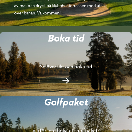
av mat och dryck på klubbhusterrassen med utsikt
över banan. Välkommen!
Boka tid
Se översikt och boka tid
Golfpaket
Varför inte boka ett golfpaket?